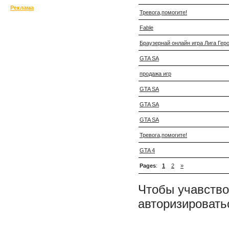
Реклама
Тревога,помогите!
Fable
Браузернай онлайн игра Лига Гер
GTA SA
продажа игр
GTA SA
GTA SA
GTA SA
Тревога,помогите!
GTA 4
Pages
:
1
2
»
Чтобы учавство
авторизировать