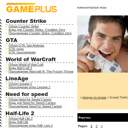
компьютерные игры
Обзор Counter-Strike
Коды для Counter-Strike: Condition Zero
Прохождение Counter-Strike: Condition Zero
Обзор GTA: San Andreas
GTA: коды
GTA: прохождение
Обзор World of WarCraft
Коды WarCraft 3
Прохождение Warcraft III: The Frozen Throne
Обзор Lineage 2
Прохождение игры Lineage 2
>
форум по играм
> Grand Theft 
Обзор Need for Speed Carbon
Коды для Need for Speed Carbon
Прохождение Need for Speed Carbon
Форумы
Обзор Half-Life 2
Коды Half-Life
Прохождение игры Half- Live 2
Pages
:
1
2
»