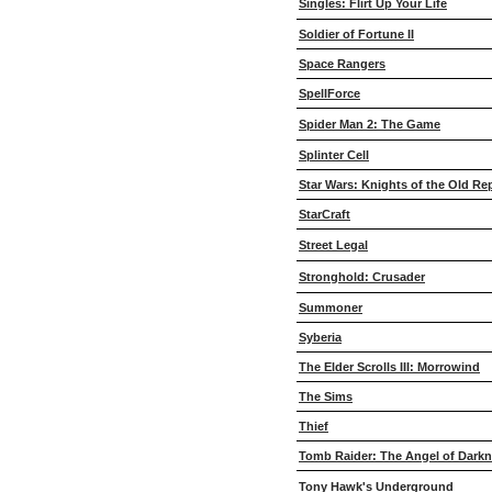
Singles: Flirt Up Your Life
Soldier of Fortune II
Space Rangers
SpellForce
Spider Man 2: The Game
Splinter Cell
Star Wars: Knights of the Old Re
StarCraft
Street Legal
Stronghold: Crusader
Summoner
Syberia
The Elder Scrolls III: Morrowind
The Sims
Thief
Tomb Raider: The Angel of Dark
Tony Hawk's Underground