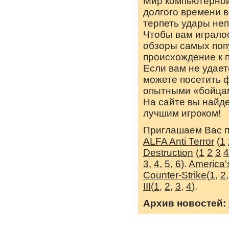
Мир компьютерной
долгого времени 
терпеть удары неп
Чтобы вам игралос
обзоры самых поп
происхождение к 
Если вам не удает
можете посетить 
опытными «бойца
На сайте вы найд
лучшим игроком!
Приглашаем Вас п
ALFA Anti Terror
(
1
Destruction
(
1
2
3
4
3
,
4
,
5
,
6
).
America'
Counter-Strike
(
1
,
2
III
(
1
,
2
,
3
,
4
).
Архив новостей: