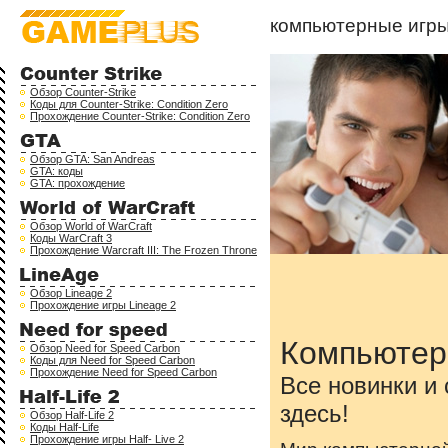
компьютерные игр
Обзор Counter-Strike
Коды для Counter-Strike: Condition Zero
Прохождение Counter-Strike: Condition Zero
Обзор GTA: San Andreas
GTA: коды
GTA: прохождение
Обзор World of WarCraft
Коды WarCraft 3
Прохождение Warcraft III: The Frozen Throne
Обзор Lineage 2
Прохождение игры Lineage 2
Компьютер
Обзор Need for Speed Carbon
Коды для Need for Speed Carbon
Прохождение Need for Speed Carbon
Все новинки и
здесь!
Обзор Half-Life 2
Коды Half-Life
Прохождение игры Half- Live 2