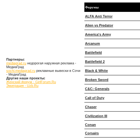
Форумы
ALFA Anti Terror
Alien vs Predator
America's Army
Arcanum
Battlefield
Партнеры:
Battlefield 2
mediagrad.ru
недорогая наружная реклама -
МедиаГрад
sochi.mediagrad.ru
рекламные вывески в Сочи
Black & White
- МедиаГрад
Другие наши проекты:
Broken Sword
Женский форум - GirlForum.Ru
Эмиграция - Uzb.Ru
C&C: Generals
Call of Duty
Chaser
Civilization III
Conan
Corsairs