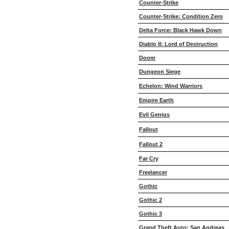
Counter-Strike
Counter-Strike: Condition Zero
Delta Force: Black Hawk Down
Diablo II: Lord of Destruction
Doom
Dungeon Siege
Echelon: Wind Warriors
Empire Earth
Evil Genius
Fallout
Fallout 2
Far Cry
Freelancer
Gothic
Gothic 2
Gothic 3
Grand Theft Auto: San Andreas