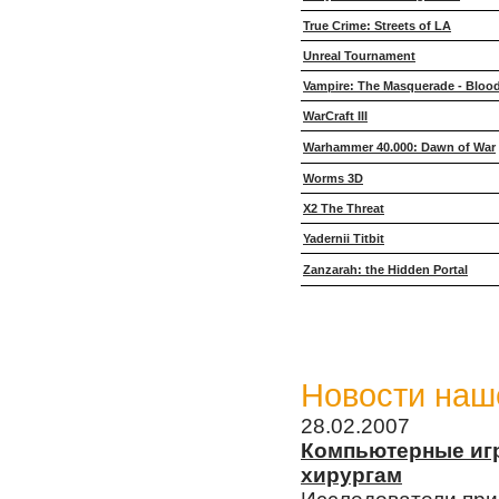
True Crime: Streets of LA
Unreal Tournament
Vampire: The Masquerade - Blood
WarCraft III
Warhammer 40.000: Dawn of War
Worms 3D
X2 The Threat
Yadernii Titbit
Zanzarah: the Hidden Portal
Новости наш
28.02.2007
Компьютерные иг
хирургам