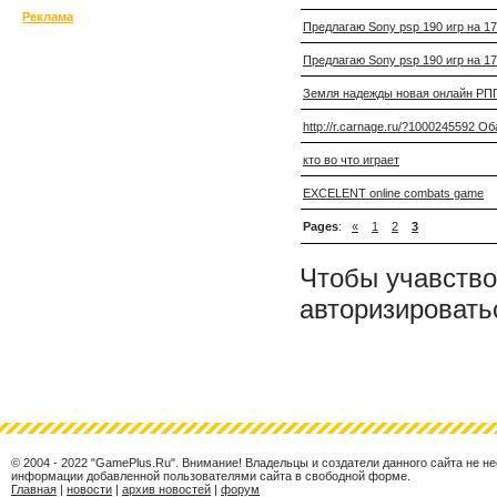
Реклама
Предлагаю Sony psp 190 игр на 1
Предлагаю Sony psp 190 игр на 1
Земля надежды новая онлайн РПГ ht
http://r.carnage.ru/?1000245592 О
кто во что играет
EXCELENT online combats game
Pages
:
«
1
2
3
Чтобы учавство
авторизировать
© 2004 - 2022 "GamePlus.Ru". Внимание! Владельцы и создатели данного сайта не н
информации добавленной пользователями сайта в свободной форме.
Главная
|
новости
|
архив новостей
|
форум