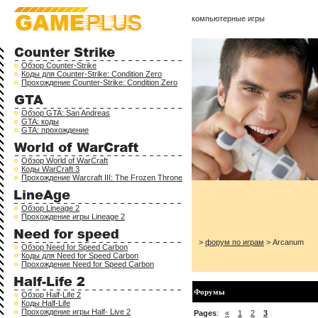
компьютерные игры
Обзор Counter-Strike
Коды для Counter-Strike: Condition Zero
Прохождение Counter-Strike: Condition Zero
Обзор GTA: San Andreas
GTA: коды
GTA: прохождение
Обзор World of WarCraft
Коды WarCraft 3
Прохождение Warcraft III: The Frozen Throne
Обзор Lineage 2
Прохождение игры Lineage 2
>
форум по играм
> Arcanum
Обзор Need for Speed Carbon
Коды для Need for Speed Carbon
Прохождение Need for Speed Carbon
Форумы
Обзор Half-Life 2
Коды Half-Life
Прохождение игры Half- Live 2
Pages
:
«
1
2
3