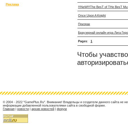
Реклама
!!!NeW!!!The BesT of THe BesT Mu
Once Upon A Knight
Призрак
Браузернай онлайн игра Лига Гер
Pages
:
1
Чтобы учавство
авторизировать
© 2004 - 2022 "GamePlus.Ru". Внимание! Владельцы и создатели данного сайта не н
информации добавленной пользователями сайта в свободной форме.
Главная
|
новости
|
архив новостей
|
форум