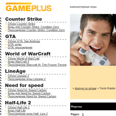
компьютерные игры
Обзор Counter-Strike
Коды для Counter-Strike: Condition Zero
Прохождение Counter-Strike: Condition Zero
Обзор GTA: San Andreas
GTA: коды
GTA: прохождение
Обзор World of WarCraft
Коды WarCraft 3
Прохождение Warcraft III: The Frozen Throne
Обзор Lineage 2
Прохождение игры Lineage 2
>
форум по играм
> Tomb Raider:
Обзор Need for Speed Carbon
Коды для Need for Speed Carbon
Прохождение Need for Speed Carbon
Форумы
Обзор Half-Life 2
Коды Half-Life
Прохождение игры Half- Live 2
Pages
:
1