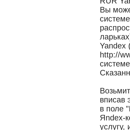
RUR Yan
Вы може
системе
распрос
ларьках
Yandex 
http://
системе
Сказанн
Возьмит
вписав 
в поле 
Яndex-к
услугу,