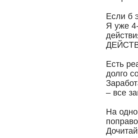
Если б 
Я уже 4
действи
ДЕЙСТВ
Есть ре
долго с
Заработ
– все з
На одно
поправо
Дочитай