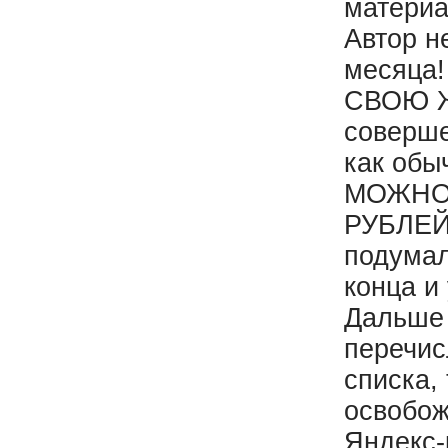
материа
Автор н
месяца
СВОЮ ЖИ
соверше
как обы
МОЖНО
РУБЛЕЙ
подумал
конца и
Дальше 
перечис
списка,
освобож
Яндекс-