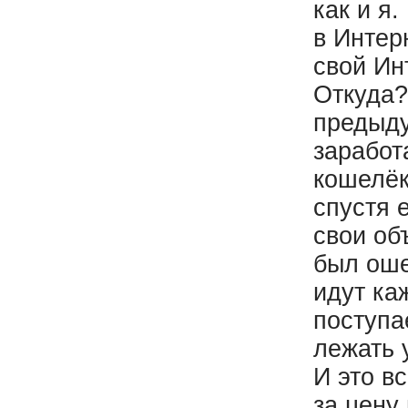
как и я
в Интер
свой Ин
Откуда?
предыду
заработ
кошелёк
спустя 
свои об
был оше
идут ка
поступа
лежать 
И это в
за цену