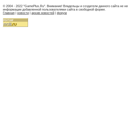
© 2004 - 2022 "GamePlus.Ru". Внимание! Владельцы и создатели данного сайта не н
информации добавленной пользователями сайта в свободной форме.
Главная
|
новости
|
архив новостей
|
форум