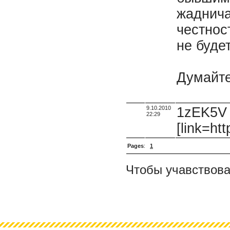
жаднича
честност
не будет
Думайте
9.10.2010
1zEK5V t
22:29
[link=htt
Pages
:
1
Чтобы учавствова