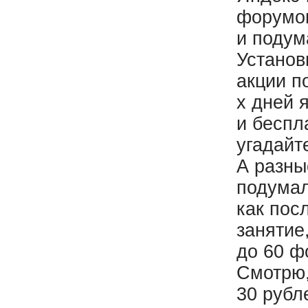
форумов
и подум
Установ
акции п
х дней 
и беспл
угадайт
А разны
подумал
как пос
занятие
до 60 ф
Смотрю,
30 рубл