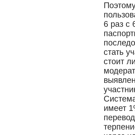
Поэтому
пользов
6 раз с
паспорт
последо
стать у
стоит л
модерат
выявлен
участни
Система
имеет 1
перевод
терпени