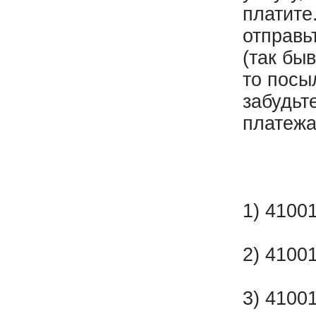
платите
отправь
(так бы
то посы
забудьт
платежа
1) 4100
2) 4100
3) 4100