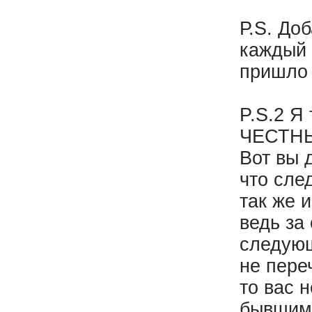
Р.S. До
каждый 
пришло 
P.S.2 Я
ЧЕСТНЫМ
Вот вы 
что сле
так же 
ведь за
следующ
не пере
то вас 
бывшим 