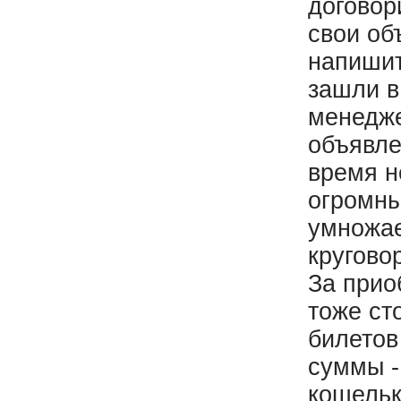
договор
свои об
напишит
зашли в
менедже
объявле
время н
огромны
умножае
кругово
За прио
тоже ст
билетов
суммы -
кошельк