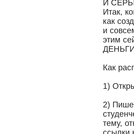
И СЕР
Итак, к
как соз
и совсе
этим се
ДЕНЬГИ
Как рас
1) Откры
2) Пише
студенч
тему, о
ссылки 