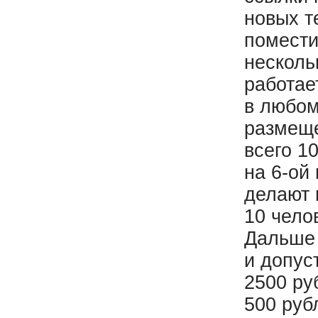
новых т
помести
несколь
работае
в любом
размеще
всего 1
на 6-ой
делают 
10 чело
Дальше 
и допус
2500 ру
500 руб