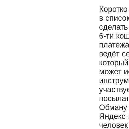
Коротко
в списо
сделать
6-ти ко
платежа
ведёт с
который
может и
инструм
участву
посылат
Обманут
Яндекс-
человек