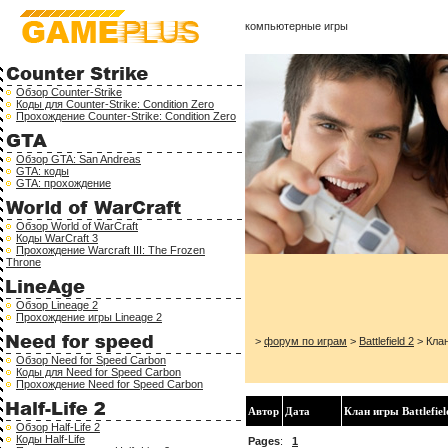
компьютерные игры
Обзор Counter-Strike
Коды для Counter-Strike: Condition Zero
Прохождение Counter-Strike: Condition Zero
Обзор GTA: San Andreas
GTA: коды
GTA: прохождение
Обзор World of WarCraft
Коды WarCraft 3
Прохождение Warcraft III: The Frozen
Throne
Обзор Lineage 2
Прохождение игры Lineage 2
>
форум по играм
>
Battlefield 2
> Клан
Обзор Need for Speed Carbon
Коды для Need for Speed Carbon
Прохождение Need for Speed Carbon
Автор
Дата
Клан игры Battlefiel
Обзор Half-Life 2
Коды Half-Life
Pages
:
1