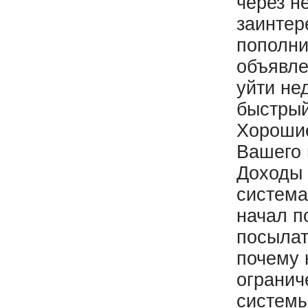
через н
заинтер
пополни
объявле
уйти не
быстрый
Хорошие
Вашего 
Доходы 
система
начал п
посылат
почему 
огранич
системы