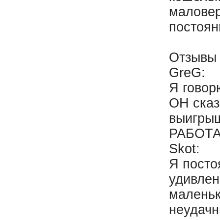
маловер
постоян
Отзывы 
GreG:
Я говор
ОН сказ
выигрыш
РАБОТАЕ
Skot:
Я посто
удивлен
маленьк
неудачн