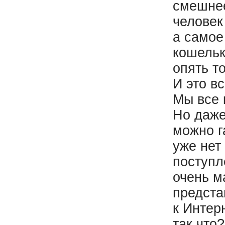
смешнее
человек
а самое
кошельк
опять т
И это в
Мы все 
Но даже
можно г
уже нет
поступл
очень м
предста
к Интерн
так что