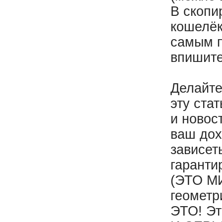
В скопи
кошелёк
самым п
впишите
Делайте
эту ста
и новос
ваш дох
зависет
гаранти
(ЭТО МИ
геометр
ЭТО! Эт