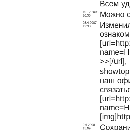
Всем уд
10.12.2006
Можно с
20:35
25.4.2007
Изменил
12:33
ознаком
[url=htt
name=Ht
>>[/url]
showtop
наш офиц
связать
[url=http
name=Ht
[img]htt
2.6.2008
Сохрани
15:09