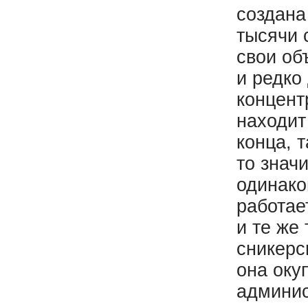
создана
тысячи 
свои об
и редко
концент
находит
конца, 
то знач
одинако
работае
и те же
сникерс
она оку
админис