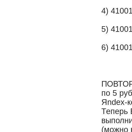
4) 4100
5) 4100
6) 4100
ПОВТОРЯ
по 5 ру
Яndex-к
Теперь 
выполни
(можно 