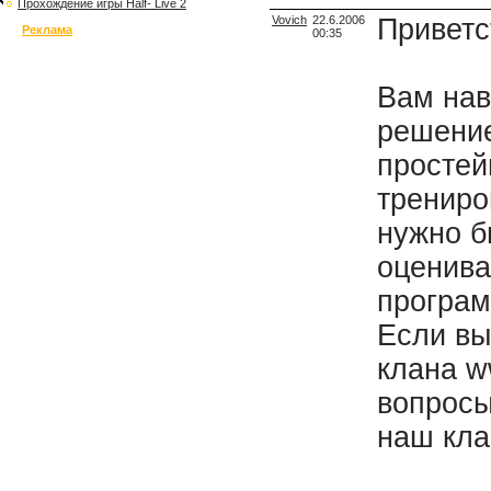
Прохождение игры Half- Live 2
Vovich
22.6.2006
Приветст
Реклама
00:35
Вам нав
решение
простей
трениро
нужно б
оценива
програм
Если вы
клана w
вопросы
наш кла