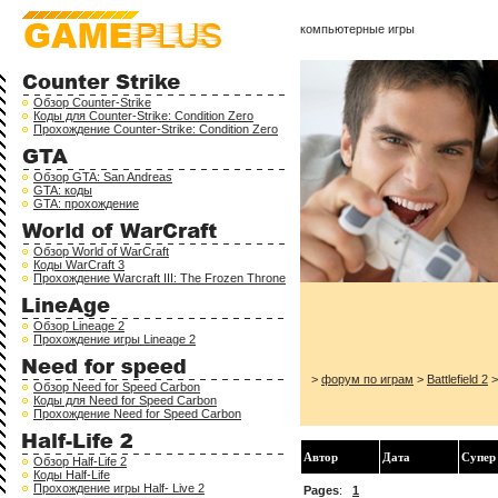
компьютерные игры
Обзор Counter-Strike
Коды для Counter-Strike: Condition Zero
Прохождение Counter-Strike: Condition Zero
Обзор GTA: San Andreas
GTA: коды
GTA: прохождение
Обзор World of WarCraft
Коды WarCraft 3
Прохождение Warcraft III: The Frozen Throne
Обзор Lineage 2
Прохождение игры Lineage 2
>
форум по играм
>
Battlefield 2
>
Обзор Need for Speed Carbon
Коды для Need for Speed Carbon
Прохождение Need for Speed Carbon
Автор
Дата
Супер
Обзор Half-Life 2
Коды Half-Life
Прохождение игры Half- Live 2
Pages
:
1