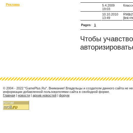
Реклама
5.4.2009
Классн
19:03
10.10.2010
RWjb2v
13:49
[link=
Pages
:
1
Чтобы учавство
авторизировать
© 2004 - 2022 "GamePlus.Ru". Внимание! Владельцы и создатели данного сайта не н
информации добавленной пользователями сайта в свободной форме.
Главная
|
новости
|
архив новостей
|
форум