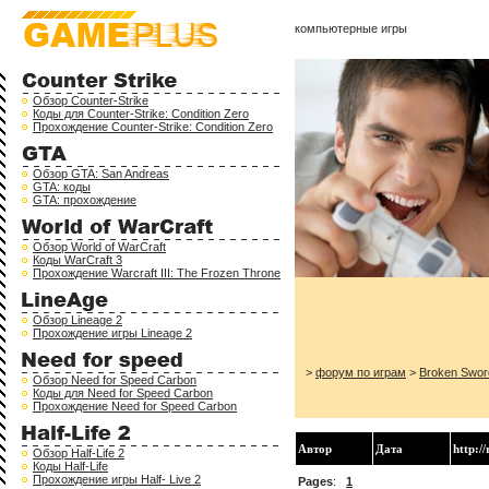
компьютерные игры
Обзор Counter-Strike
Коды для Counter-Strike: Condition Zero
Прохождение Counter-Strike: Condition Zero
Обзор GTA: San Andreas
GTA: коды
GTA: прохождение
Обзор World of WarCraft
Коды WarCraft 3
Прохождение Warcraft III: The Frozen Throne
Обзор Lineage 2
Прохождение игры Lineage 2
>
форум по играм
>
Broken Swor
Обзор Need for Speed Carbon
Коды для Need for Speed Carbon
Прохождение Need for Speed Carbon
Автор
Дата
http:/
Обзор Half-Life 2
Коды Half-Life
Прохождение игры Half- Live 2
Pages
:
1