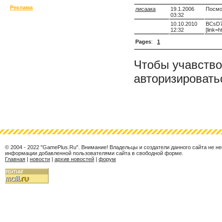
Реклама
лисаака
19.1.2006
Посмо
03:32
10.10.2010
BCsD7p
12:32
[link=h
Pages
:
1
Чтобы учавство
авторизировать
© 2004 - 2022 "GamePlus.Ru". Внимание! Владельцы и создатели данного сайта не н
информации добавленной пользователями сайта в свободной форме.
Главная
|
новости
|
архив новостей
|
форум