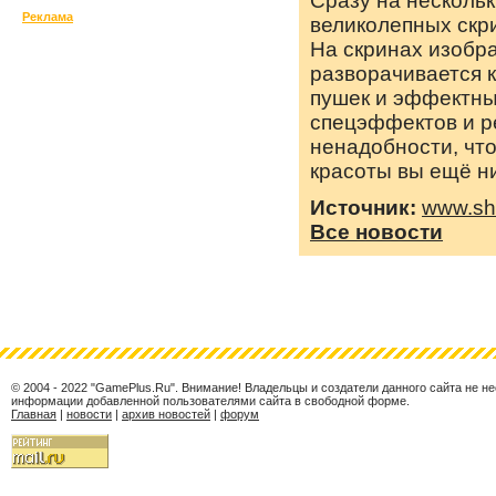
Сразу на нескольк
Реклама
великолепных скри
На скринах изобра
разворачивается 
пушек и эффектны
спецэффектов и р
ненадобности, что
красоты вы ещё ни
Источник:
www.sh
Все новости
© 2004 - 2022 "GamePlus.Ru". Внимание! Владельцы и создатели данного сайта не н
информации добавленной пользователями сайта в свободной форме.
Главная
|
новости
|
архив новостей
|
форум