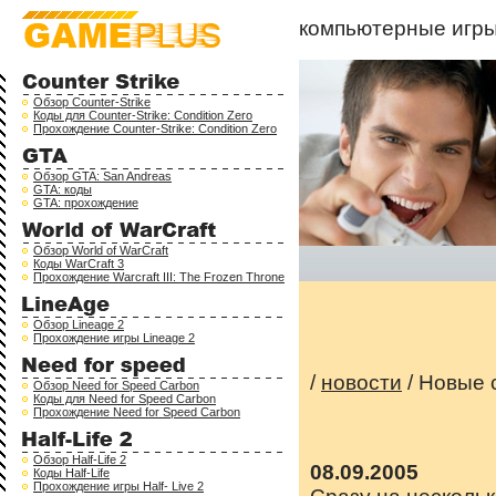
компьютерные игр
Обзор Counter-Strike
Коды для Counter-Strike: Condition Zero
Прохождение Counter-Strike: Condition Zero
Обзор GTA: San Andreas
GTA: коды
GTA: прохождение
Обзор World of WarCraft
Коды WarCraft 3
Прохождение Warcraft III: The Frozen Throne
Обзор Lineage 2
Прохождение игры Lineage 2
/
новости
/ Новые 
Обзор Need for Speed Carbon
Коды для Need for Speed Carbon
Прохождение Need for Speed Carbon
Обзор Half-Life 2
08.09.2005
Коды Half-Life
Прохождение игры Half- Live 2